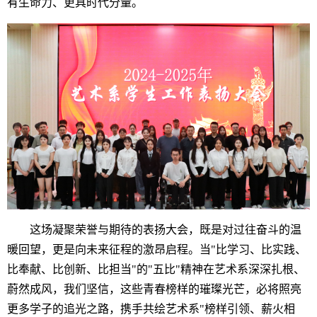
有生命力、更具时代分量。
这场凝聚荣誉与期待的表扬大会，既是对过往奋斗的温
暖回望，更是向未来征程的激昂启程。当"比学习、比实践、
比奉献、比创新、比担当"的"五比"精神在艺术系深深扎根、
蔚然成风，我们坚信，这些青春榜样的璀璨光芒，必将照亮
更多学子的追光之路，携手共绘艺术系"榜样引领、薪火相