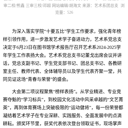
审二校/熊鑫 三审三校/邓超 网站编辑/胡海文 来源：艺术系团总支 浏
览量：
526
为深入落实学院“十要五比”学生工作要求，强化青年榜
样引领作用，进一步激发艺术学子奋进动力，艺术系党总支
决定于6月23日在图书馆学术报告厅召开艺术系2024-2025学
年学生工作表扬大会。艺术系党总支书记董戈出席会议并讲
话，党总支副书记、学生党支部书记、团总支书记、各教研
室主任、教师代表、全体辅导员以及学生代表齐聚一堂，共
同见证这场“青春与荣誉”的盛会。
大会第二项议程聚焦“榜样表扬”。从学业精进、专业竞
赛夺魁的“学习标兵”，到校园文化活动中风采卓越的“文艺菁
英”，再到体育赛场上突破极限的“运动健将”，每一份荣誉都
凝结着艺术学子在专业深耕、实践服务、全面发展中的点滴
耕耘。颁奖环节里，获奖代表依次登台领取证书，现场掌声