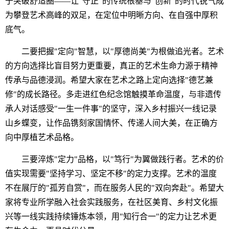
于突破舒适圈——让"守正"的传统根基与"创新"的时代锐气成
为攀登艺术高峰的双足，在定位中明晰方向、在自强中厚积
底气。
二要把握"定向"智慧，以"厚德尚美"为根做追光者。艺术
的方向选择比盲目努力更重要，真正的艺术生命力源于精神
传承与品德浸润。希望大家在艺术之路上定向选择"德艺兼
修"的成长路径。多走进红色纪念馆触摸革命温度，与非遗传
承人对话感受"一生一件事"的坚守，深入乡村振兴一线记录
山乡蝶变，让作品镌刻家国情怀、传递人间大美，在正确方
向中厚植艺术品格。
三要淬炼"定力"品格，以"笃行"为翼做践行者。艺术的价
值实现需要"坚持学习、坚定不移"的定力支撑。艺术的温度
不在展厅的"孤芳自赏"，而在服务人民的"双向奔赴"。希望大
家将专业所学融入社会实践服务，在社区美育、乡村文化振
兴等一线实践持续锤炼本领，用"知行合一"的定力让艺术更