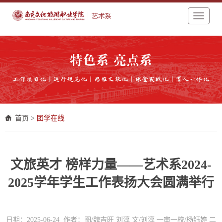
Toggle
navigati
首页
>
团学在线
文旅英才 榜样力量——艺术系2024-
2025学年学生工作表扬大会圆满举行
日期：2025-06-24 作者：图/魏吉旺 刘淳 文/刘淳 一审一校/杨钰婷 二