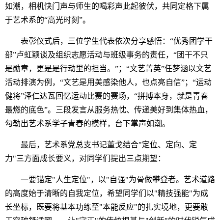
如潮，相机快门声与师生的喝彩声此起彼伏，共同定格下属
于艺术系的“高光时刻”。
表彰仪式后，三位学生代表依次分享感悟：“优秀团学干
部”卢虹颖谈及组织志愿活动与班级事务的责任，“团干不只
是勋章，更是是行动里的担当。”；“文艺菁英”任梦涵以文艺
活动排演为例，“文艺是用美感染他人，也点亮自信”；“运动
健将”泽仁达瓦回忆运动比赛的赛场，“拼搏本身，就是青春
最燃的底色”。三段发言从服务热忱、传递美好到集体热血，
勾勒出艺术系学子青春的模样，台下掌声如潮。
最后，艺术系党总支书记董戈结合"定位、定向、定
力"三方面成长要义，对同学们提出三点期望：
一要锚定"人生定位"，以"自强"为骨做攀登者。艺术道路
的高度始于清晰的自我定位，希望同学们以"精技强能"为成
长坐标，既要将基本功练至"本能反应"的扎实境地，更要敢