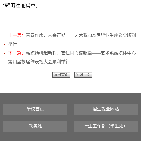
传"的壮丽篇章。
上一篇：
青春作序，未来可期——艺术系2025届毕业生座谈会顺利
举行
下一篇：
融媒扬帆起新程，艺语同心谱新篇——艺术系融媒体中心
第四届换届暨表扬大会顺利举行
返回首页
关闭页面
学校首页
招生就业网站
教务处
学生工作部（学生处）