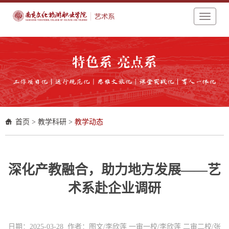
Toggle
navigati
首页
>
教学科研
>
教学动态
深化产教融合，助力地方发展——艺
术系赴企业调研
日期：2025-03-28 作者：图文/李欣莲 一审一校/李欣莲 二审二校/张